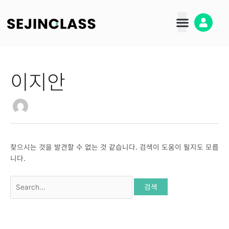
콘
검
텐
색
츠
대
로
상
건
너
이지안
뛰
기
찾으시는 것을 발견할 수 없는 것 같습니다. 검색이 도움이 될지도 모릅
니다.